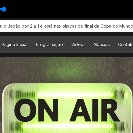
 e está nas oitavas de final da Copa do Mundo de 2026! Com mui
Página Inicial
Programação
Vídeos
Notícias
Contat