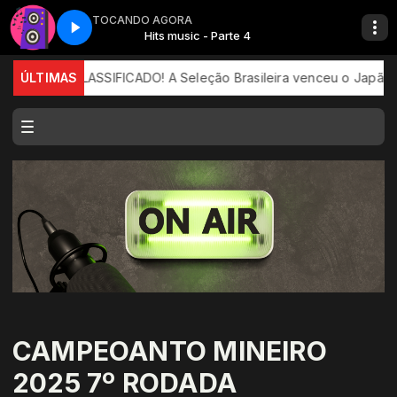
TOCANDO AGORA
arte 4
Hits music - Parte 4
BRASIL CLASSIFICADO! A Seleção Brasileira venceu o Japão por 2
ÚLTIMAS
CAMPEOANTO MINEIRO
2025 7º RODADA