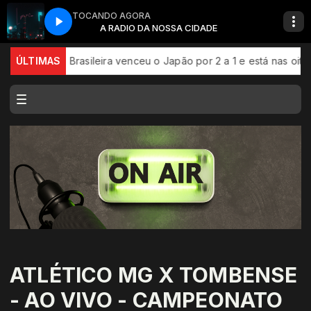
TOCANDO AGORA
DADE
A RADIO DA NOSSA CIDADE
leção Brasileira venceu o Japão por 2 a 1 e está nas oitavas de
ÚLTIMAS
ATLÉTICO MG X TOMBENSE
- AO VIVO - CAMPEONATO