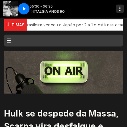
05:30 - 06:30
NOSTALGIA ANOS 90
Bobby Bare - The Winner
asileira venceu o Japão por 2 a 1 e está nas oitavas de final d
ÚLTIMAS
Hulk se despede da Massa,
Scarpa vira desfalque e